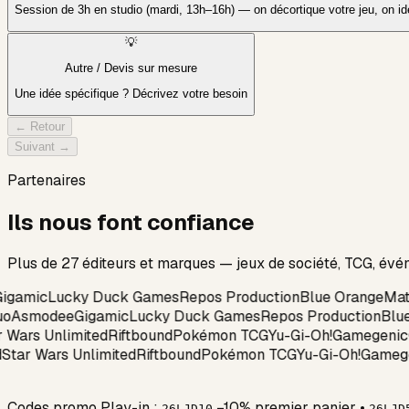
Session de 3h en studio (mardi, 13h–16h) — on décortique votre jeu, on iden
💡
Autre / Devis sur mesure
Une idée spécifique ? Décrivez votre besoin
← Retour
Suivant →
Partenaires
Ils nous font confiance
Plus de 27 éditeurs et marques — jeux de société, TCG, évé
igamic
Lucky Duck Games
Repos Production
Blue Orange
Mata
o
Asmodee
Gigamic
Lucky Duck Games
Repos Production
Blue
ar Wars Unlimited
Riftbound
Pokémon TCG
Yu-Gi-Oh!
Gamegeni
ed
Star Wars Unlimited
Riftbound
Pokémon TCG
Yu-Gi-Oh!
Game
Codes promo Play-in :
−10% premier panier
•
26LJD10
26LJD