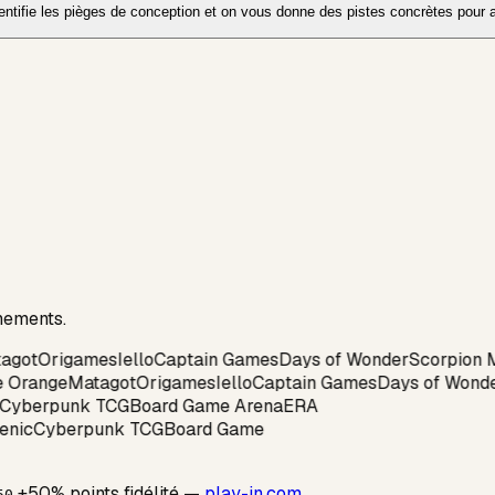
tifie les pièges de conception et on vous donne des pistes concrètes pour acc
nements.
got
Origames
Iello
Captain Games
Days of Wonder
Scorpion 
 Orange
Matagot
Origames
Iello
Captain Games
Days of Wonde
c
Cyberpunk TCG
Board Game Arena
ERA
genic
Cyberpunk TCG
Board Game
+50% points fidélité —
play-in.com
50