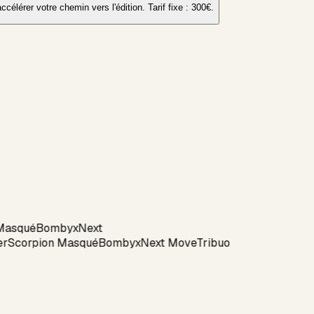
élérer votre chemin vers l'édition. Tarif fixe : 300€.
Masqué
Bombyx
Next
r
Scorpion Masqué
Bombyx
Next Move
Tribuo