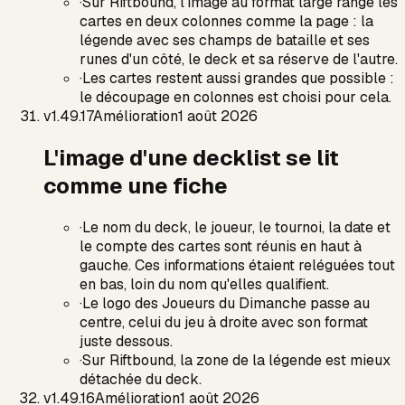
·
Sur Riftbound, l'image au format large range les
cartes en deux colonnes comme la page : la
légende avec ses champs de bataille et ses
runes d'un côté, le deck et sa réserve de l'autre.
·
Les cartes restent aussi grandes que possible :
le découpage en colonnes est choisi pour cela.
v
1.49.17
Amélioration
1 août 2026
L'image d'une decklist se lit
comme une fiche
·
Le nom du deck, le joueur, le tournoi, la date et
le compte des cartes sont réunis en haut à
gauche. Ces informations étaient reléguées tout
en bas, loin du nom qu'elles qualifient.
·
Le logo des Joueurs du Dimanche passe au
centre, celui du jeu à droite avec son format
juste dessous.
·
Sur Riftbound, la zone de la légende est mieux
détachée du deck.
v
1.49.16
Amélioration
1 août 2026