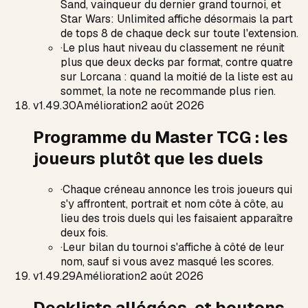
Sand, vainqueur du dernier grand tournoi, et
Star Wars: Unlimited affiche désormais la part
de tops 8 de chaque deck sur toute l'extension.
·
Le plus haut niveau du classement ne réunit
plus que deux decks par format, contre quatre
sur Lorcana : quand la moitié de la liste est au
sommet, la note ne recommande plus rien.
v
1.49.30
Amélioration
2 août 2026
Programme du Master TCG : les
joueurs plutôt que les duels
·
Chaque créneau annonce les trois joueurs qui
s'y affrontent, portrait et nom côte à côte, au
lieu des trois duels qui les faisaient apparaître
deux fois.
·
Leur bilan du tournoi s'affiche à côté de leur
nom, sauf si vous avez masqué les scores.
v
1.49.29
Amélioration
2 août 2026
Decklists allégées, et boutons