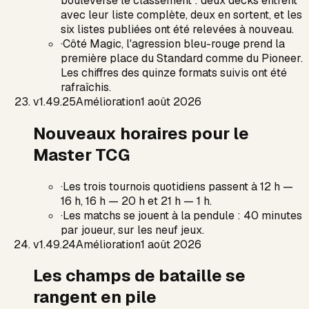
bouleversé le classement : deux decks entrent
avec leur liste complète, deux en sortent, et les
six listes publiées ont été relevées à nouveau.
·
Côté Magic, l'agression bleu-rouge prend la
première place du Standard comme du Pioneer.
Les chiffres des quinze formats suivis ont été
rafraîchis.
v
1.49.25
Amélioration
1 août 2026
Nouveaux horaires pour le
Master TCG
·
Les trois tournois quotidiens passent à 12 h —
16 h, 16 h — 20 h et 21 h — 1 h.
·
Les matchs se jouent à la pendule : 40 minutes
par joueur, sur les neuf jeux.
v
1.49.24
Amélioration
1 août 2026
Les champs de bataille se
rangent en pile