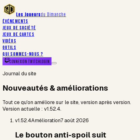
Les Joueurs
du Dimanche
ÉVÉNEMENTS
JEUX DE SOCIÉTÉ
JEUX DE CARTES
VIDÉOS
OUTILS
QUI SOMMES-NOUS ?
CONNEXION TWITCH
LOGIN
Journal du site
Nouveautés & améliorations
Tout ce qu'on améliore sur le site, version après version.
Version actuelle :
v
1.52.4
.
v
1.52.4
Amélioration
7 août 2026
Le bouton anti-spoil suit