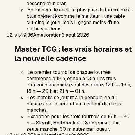
descend d'un cran.
·
En Pioneer, le deck le plus joué du format n'est
plus présenté comme le meilleur : une table
sur cinq le joue, mais il gagne moins d'une
partie sur deux.
v
1.49.36
Amélioration
3 août 2026
Master TCG : les vrais horaires et
la nouvelle cadence
·
Le premier tournoi de chaque journée
commence à 12 h, et non à 13 h. Les trois
créneaux annoncés sont désormais 12 h — 16 h,
16 h — 20 h et 21 h — 01 h.
·
Les matchs se jouent à la pendule, en 45
minutes par joueur et au meilleur des trois
manches.
·
Exception pour les trois tournois de 16 h — 20
h — Skyrift, Hellbreak et Cyberpunk : une
seule manche, 30 minutes par joueur.