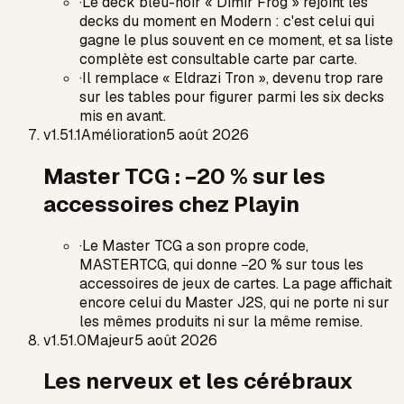
·
Le deck bleu-noir « Dimir Frog » rejoint les
decks du moment en Modern : c'est celui qui
gagne le plus souvent en ce moment, et sa liste
complète est consultable carte par carte.
·
Il remplace « Eldrazi Tron », devenu trop rare
sur les tables pour figurer parmi les six decks
mis en avant.
v
1.51.1
Amélioration
5 août 2026
Master TCG : −20 % sur les
accessoires chez Playin
·
Le Master TCG a son propre code,
MASTERTCG, qui donne −20 % sur tous les
accessoires de jeux de cartes. La page affichait
encore celui du Master J2S, qui ne porte ni sur
les mêmes produits ni sur la même remise.
v
1.51.0
Majeur
5 août 2026
Les nerveux et les cérébraux