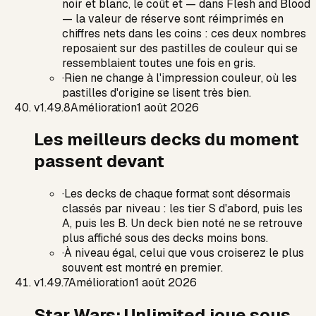
noir et blanc, le coût et — dans Flesh and Blood
— la valeur de réserve sont réimprimés en
chiffres nets dans les coins : ces deux nombres
reposaient sur des pastilles de couleur qui se
ressemblaient toutes une fois en gris.
·
Rien ne change à l'impression couleur, où les
pastilles d'origine se lisent très bien.
v
1.49.8
Amélioration
1 août 2026
Les meilleurs decks du moment
passent devant
·
Les decks de chaque format sont désormais
classés par niveau : les tier S d'abord, puis les
A, puis les B. Un deck bien noté ne se retrouve
plus affiché sous des decks moins bons.
·
À niveau égal, celui que vous croiserez le plus
souvent est montré en premier.
v
1.49.7
Amélioration
1 août 2026
Star Wars: Unlimited joue sous