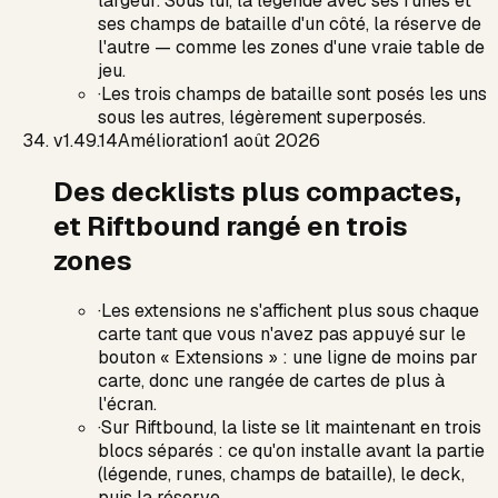
largeur. Sous lui, la légende avec ses runes et
ses champs de bataille d'un côté, la réserve de
l'autre — comme les zones d'une vraie table de
jeu.
·
Les trois champs de bataille sont posés les uns
sous les autres, légèrement superposés.
v
1.49.14
Amélioration
1 août 2026
Des decklists plus compactes,
et Riftbound rangé en trois
zones
·
Les extensions ne s'affichent plus sous chaque
carte tant que vous n'avez pas appuyé sur le
bouton « Extensions » : une ligne de moins par
carte, donc une rangée de cartes de plus à
l'écran.
·
Sur Riftbound, la liste se lit maintenant en trois
blocs séparés : ce qu'on installe avant la partie
(légende, runes, champs de bataille), le deck,
puis la réserve.