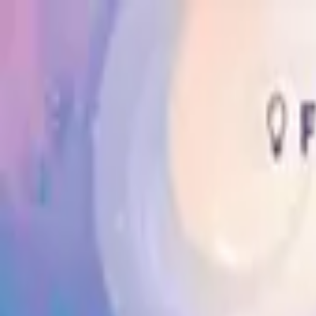
Les Joueurs
du Dimanche
ÉVÉNEMENTS
JEUX DE SOCIÉTÉ
JEUX DE CARTES
VIDÉOS
OUTILS
QUI SOMMES-NOUS ?
CONNEXION TWITCH
LOGIN
← Retour aux jeux
Jeu de société
L'île des Mookies
Le Scorpion Masqué
·
2025
👥
2–4
joueurs
⏱ ~
30
min
🎓
Débutant