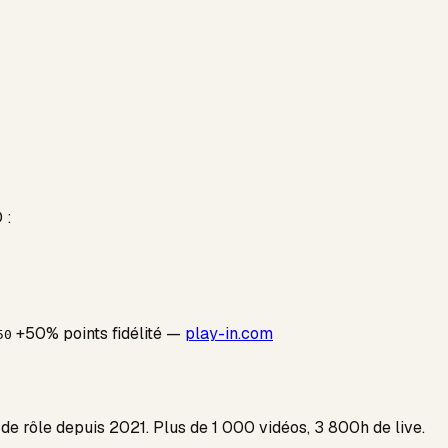
 :
+50% points fidélité —
play-in.com
50
 de rôle depuis 2021. Plus de 1 000 vidéos, 3 800h de live.